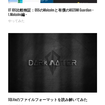
OT IDS比較検証：OSSのMalcolmと有償のNOZOMI Guardian -
1.Malcolm編 -
やってみた
SQLiteのファイルフォーマットを読み解いてみた