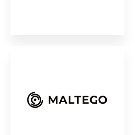
（外部リンク）
MALTEGO
MALTEGO社が開発したサイバー攻撃の脅威分
析を目的としたアプリケーション。オープンソ
ース情報およびサードパーティが提供するサイ
バーインテリジェンスにアクセスし、取得した
情報を分析・可視化する様々な機能を提供して
います。
（外部リンク）