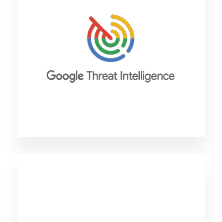
世界最大のクラウドソース脅威インテリジェン
スソリューション「VirusTotal」と業界トップレ
ベルの侵害調査の実績をもつ「Mandiant」の2
つのプラットフォームを統合、Google社の生成
AIによってインターネット上の大量のデータか
ら洞察を可視化できる脅威インテリジェンスソ
リューションです。
VirusTotal
VirusTotal は、ファイルやウェブサイトが悪性