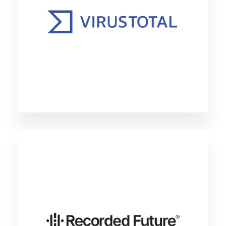
であるか否かを検査できる Google Cloud が提
供する世界最大の脅威インテリジェンスソリュ
ーションです。 500億以上のファイル、60億以
上のURL、50億以上のドメイン、 1700億以上の
DNSレコードといった膨大なデータを保有して
おり、多様なデータベースを用いた多角的な調
査が可能です。
Recorded Future
サーフェスウェブやダークウェブなど90万以上
の情報ソースをリアルタイムに収集・統合・分
析できるインテリジェンスプラットフォーム。
特許取得済みの機械学習と自然言語処理及びAI