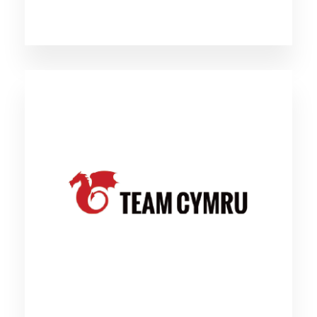
TEAM CYMRU Pure Signal
通信内容の秘密保護義務が限定的な法域におい
て、ネットフロー、PDNS、そのほか50種類の
データを取得し続けている脅威インテリジェン
スプラットフォーム。自組織、業界、我が国を
対象とした攻撃者の動向の観察、C2の先にいる
脅威アクターの実IPの特定など能動的なサイバ
ー防御が可能になります。
（外部リンク）