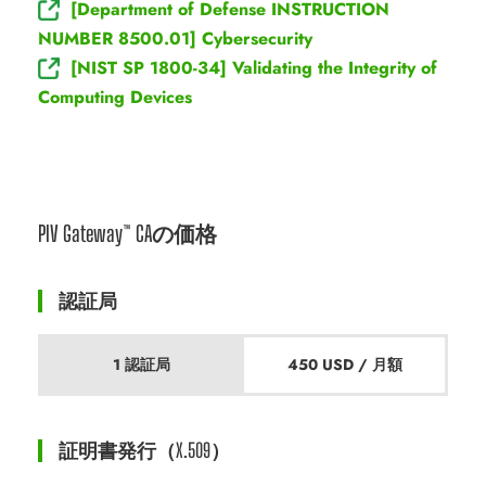
[Department of Defense INSTRUCTION
NUMBER 8500.01] Cybersecurity
[NIST SP 1800-34] Validating the Integrity of
Computing Devices
PIV Gateway™ CAの価格
認証局
1 認証局
450 USD / 月額
証明書発行（X.509）